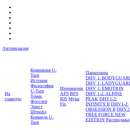
Авторизация
Компания U-
Парапланы
Turn
DHV 1: BODYGUAR
История
DHV 1: LADYGUAR
Философия
Инновации
DHV 1: EMOTION
U-Turn
На
AFS
BFS
DHV 1-2: ALPINE
Томас
главную
RIS
Mylar
PEAK
DHV1-2:
Фосслер
Fix
INFINITY II
DHV1-2:
Эрнст
OBSESSION II
DHV2
Штробл
FREE FORCE NEW
Команда U-
EDITION
Распродажа
Turn