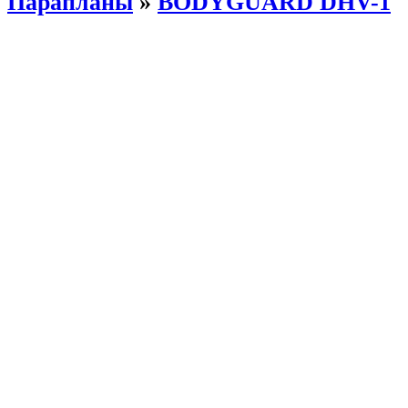
Парапланы
»
BODYGUARD DHV-1