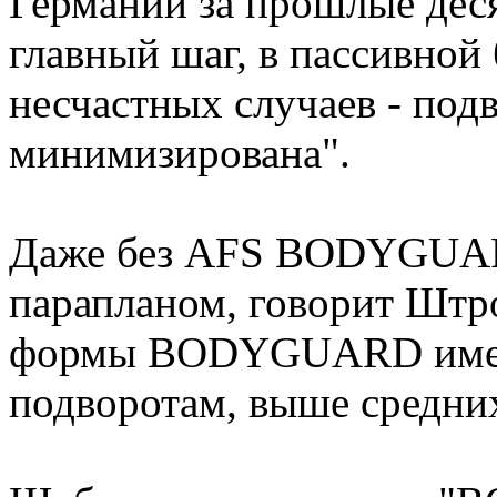
Германии за прошлые десят
главный шаг, в пассивной
несчастных случаев - под
минимизирована".
Даже без AFS BODYGUAR
парапланом, говорит Штро
формы BODYGUARD имеет
подворотам, выше средних