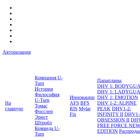
Авторизация
Компания U-
Парапланы
Turn
DHV 1: BODYGU
История
DHV 1: LADYGU
Философия
Инновации
DHV 1: EMOTION
U-Turn
На
AFS
BFS
DHV 1-2: ALPINE
Томас
главную
RIS
Mylar
PEAK
DHV1-2:
Фосслер
Fix
INFINITY II
DHV1-
Эрнст
OBSESSION II
DHV
Штробл
FREE FORCE NE
Команда U-
EDITION
Распрода
Turn