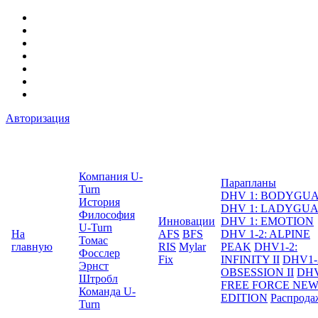
Авторизация
Компания U-
Парапланы
Turn
DHV 1: BODYGU
История
DHV 1: LADYGU
Философия
Инновации
DHV 1: EMOTION
U-Turn
На
AFS
BFS
DHV 1-2: ALPINE
Томас
главную
RIS
Mylar
PEAK
DHV1-2:
Фосслер
Fix
INFINITY II
DHV1-
Эрнст
OBSESSION II
DHV
Штробл
FREE FORCE NE
Команда U-
EDITION
Распрода
Turn