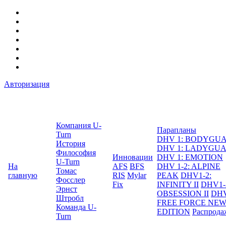
Авторизация
Компания U-
Парапланы
Turn
DHV 1: BODYGU
История
DHV 1: LADYGU
Философия
Инновации
DHV 1: EMOTION
U-Turn
На
AFS
BFS
DHV 1-2: ALPINE
Томас
главную
RIS
Mylar
PEAK
DHV1-2:
Фосслер
Fix
INFINITY II
DHV1-
Эрнст
OBSESSION II
DHV
Штробл
FREE FORCE NE
Команда U-
EDITION
Распрода
Turn