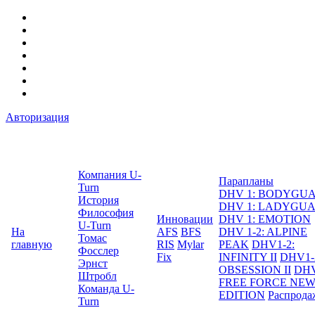
Авторизация
Компания U-
Парапланы
Turn
DHV 1: BODYGU
История
DHV 1: LADYGU
Философия
Инновации
DHV 1: EMOTION
U-Turn
На
AFS
BFS
DHV 1-2: ALPINE
Томас
главную
RIS
Mylar
PEAK
DHV1-2:
Фосслер
Fix
INFINITY II
DHV1-
Эрнст
OBSESSION II
DHV
Штробл
FREE FORCE NE
Команда U-
EDITION
Распрода
Turn