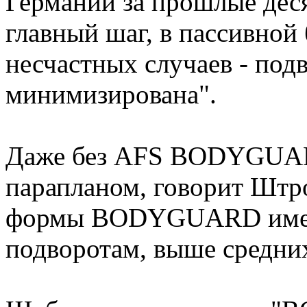
Германии за прошлые десят
главный шаг, в пассивной
несчастных случаев - под
минимизирована".
Даже без AFS BODYGUAR
парапланом, говорит Штро
формы BODYGUARD имеет
подворотам, выше средних