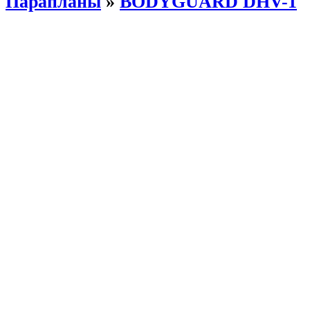
Парапланы
»
BODYGUARD DHV-1