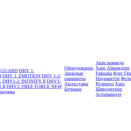
Акро команда
Оборудование
Ханс Айкридлер
DYGUARD
DHV 1:
Запасные
Fukuoka
Курт Гё
D
DHV 1: EMOTION
DHV 1-2:
парашюты
Прунаретти
Фели
K
DHV1-2: INFINITY II
DHV1-
Аксессуары
Родригез
Ханс
 II
DHV2: FREE FORCE NEW
Ботинки
Шмидлехнер
продажа
Acromanцver