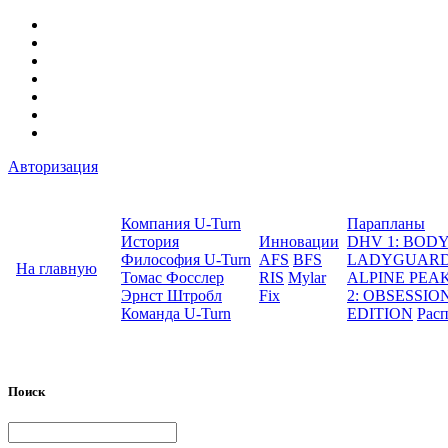
Авторизация
Компания U-Turn
Парапланы
История
Инновации
DHV 1: BO
Философия U-Turn
AFS
BFS
LADYGUAR
На главную
Томас Фосслер
RIS
Mylar
ALPINE PEA
Эрнст Штробл
Fix
2: OBSESSION
Команда U-Turn
EDITION
Рас
Поиск