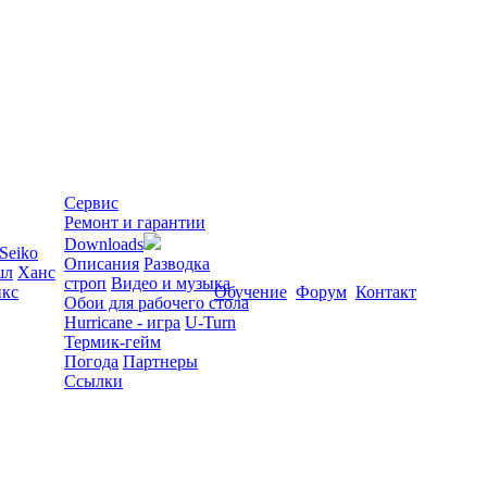
Сервис
Ремонт и гарантии
Downloads
Seiko
Описания
Разводка
шл
Ханс
строп
Видео и музыка
кс
Обучение
Форум
Контакт
Обои для рабочего стола
Hurricane - игра
U-Turn
Термик-гейм
Погода
Партнеры
Ссылки