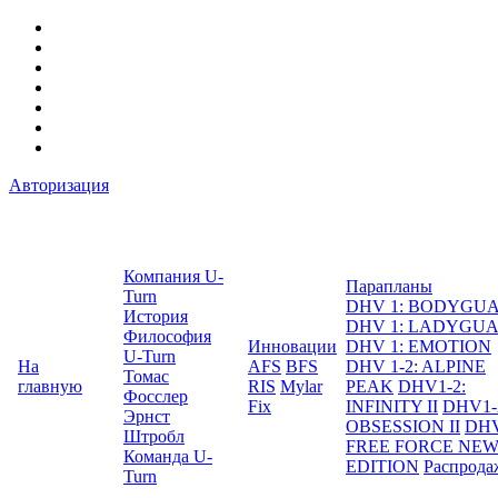
Авторизация
Компания U-
Парапланы
Turn
DHV 1: BODYGU
История
DHV 1: LADYGU
Философия
Инновации
DHV 1: EMOTION
U-Turn
На
AFS
BFS
DHV 1-2: ALPINE
Томас
главную
RIS
Mylar
PEAK
DHV1-2:
Фосслер
Fix
INFINITY II
DHV1-
Эрнст
OBSESSION II
DHV
Штробл
FREE FORCE NE
Команда U-
EDITION
Распрода
Turn