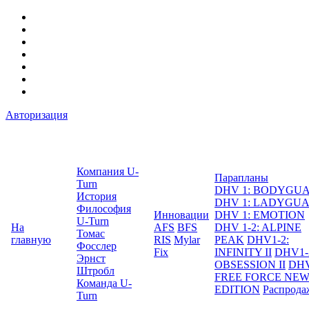
Авторизация
Компания U-
Парапланы
Turn
DHV 1: BODYGU
История
DHV 1: LADYGU
Философия
Инновации
DHV 1: EMOTION
U-Turn
На
AFS
BFS
DHV 1-2: ALPINE
Томас
главную
RIS
Mylar
PEAK
DHV1-2:
Фосслер
Fix
INFINITY II
DHV1-
Эрнст
OBSESSION II
DHV
Штробл
FREE FORCE NE
Команда U-
EDITION
Распрода
Turn