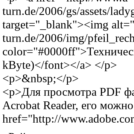
turn.de/2006/gs/assets/lad
target="_blank"><img alt="
turn.de/2006/img/pfeil_rec
color="#0000ff">Техничес
kByte)</font></a> </p>
<p>&nbsp;</p>
<p>Для просмотра PDF ф
Acrobat Reader, его можно
href="http://www.adobe.