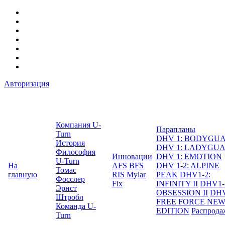
Авторизация
Компания U-
Парапланы
Turn
DHV 1: BODYGU
История
DHV 1: LADYGU
Философия
Инновации
DHV 1: EMOTION
U-Turn
На
AFS
BFS
DHV 1-2: ALPINE
Томас
главную
RIS
Mylar
PEAK
DHV1-2:
Фосслер
Fix
INFINITY II
DHV1-
Эрнст
OBSESSION II
DHV
Штробл
FREE FORCE NE
Команда U-
EDITION
Распрода
Turn