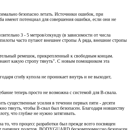
симально безопасно летать. Источники ошибок, при
а имеют потенциал для совершения ошибки, если они не
ительно 3 - 5 метров/секунду (в зависимости от числа
ые пилоты часто путают внешнее стропы А ряда, внешние стропы
ельный ремешок, прикрепленный к свободным концам.
знают какую стропу тянуть". С новым помощником эта
годаря сгибу купола не проникает внутрь и не выходит,
ебание теперь просто не возможна с системой для B-свала.
ь существенные усилия в течении первых пяти - десяти
жно тянуть, чтобы B-свал был безопасен. Благодаря новшеству
оту, что глубже не нужно затягивать.
 то, что процесс разработки был прежде всего посвящен
е от парящих полетов. BODYGUARD бескомпромиссно безопасен