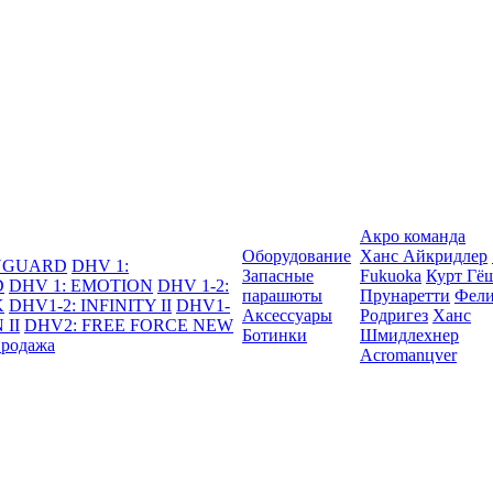
Акро команда
Оборудование
Ханс Айкридлер
DYGUARD
DHV 1:
Запасные
Fukuoka
Курт Гё
D
DHV 1: EMOTION
DHV 1-2:
парашюты
Прунаретти
Фели
K
DHV1-2: INFINITY II
DHV1-
Аксессуары
Родригез
Ханс
 II
DHV2: FREE FORCE NEW
Ботинки
Шмидлехнер
продажа
Acromanцver