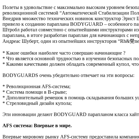
Полеты в удовольствие с максимально высоким уровнем безоп
революционной системой “Автоматической Стабилизации Поле
Внедрив множество технических новинок конструктор Эрнст Ш
привело к созданию параплана BODYGUARD – особенного пар
Штробл работал совместнно с опытнейшими инструкторами из н
параплана, в итоге разработан параплан для начинающих с неп
Андреас Шуберт, один из опытнейших инструкторов “Rh&覮ner G
* Какие ошибки наиболее часто совершаю начинающие ?
* Что является основной трудностью в изучении безопасных по
* Какими качествами должен обладать современный купол, что
BODYGUARDS очень убедительно отвечает на эти вопросы:
* Революционная AFS-система;
* Система помощи в B-срыве;
* Дополнительный ремешок в помощь складывания больших у
* Стреловидный дизайн купола;
Эти инновации делают BODYGUARD парапланом класса хайтек
AFS система: Впервые в мире.
Впервые мировому рынку AFS-систему предоставила компания U