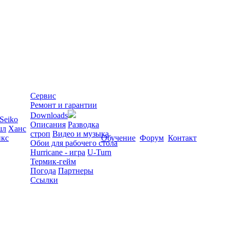
Сервис
Ремонт и гарантии
Downloads
Seiko
Описания
Разводка
шл
Ханс
строп
Видео и музыка
кс
Обучение
Форум
Контакт
Обои для рабочего стола
Hurricane - игра
U-Turn
Термик-гейм
Погода
Партнеры
Ссылки