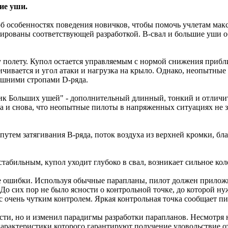
ие уши.
б особенностях поведения новичков, чтобы помочь учлетам мак
ованы соответствующей разработкой. B-свал и большие уши об
полету. Купол остается управляемым с нормой снижения приблиз
еличивается и угол атаки и нагрузка на крыло. Однако, неопытн
нешними стропами D-ряда.
Больших ушей" - дополнительный длинный, тонкий и отличит
а и снова, что неопытные пилоты в напряженных ситуациях не 
утем затягивания B-ряда, поток воздуха из верхней кромки, бла
стабильным, купол уходит глубоко в свал, возникает сильное кол
 ошибки. Используя обычные парапланы, пилот должен приложит
До сих пор не было ясности о контрольной точке, до которой ну
 очень чутким контролем. Яркая контрольная точка сообщает пил
, но и изменил парадигмы разработки парапланов. Несмотря на
 характеристики которого гарантируют получение удовольстви