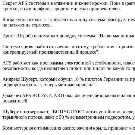
Секрет AFS-системы в натяжении нижней кромки. Пока парапла
кромки, и сам профиль аэродинамически привлекателен.
Когда купол входит в турбулентную зону система реагирует не
на натяжение тормозов.
Эрнст Штробл вспоминает доводку системы, "Наши машинные
Система чрезвычайно отзывчива поэтому, требования к произв
контролируемый производственный процесс".
AFS работает как программы электронной устойчивости, извес
безопасность, когда неопытный пилот, или пилот по какой то 
Андреас Шуберт, который обучил 10 % пилотов Германии за про
подвороты купола, теперь минимизирована".
Даже без AFS BODYGUARD был бы очень безопасным парапла
показателей.
Шуберт подтверждает, "BODYGUARD летит устойчиво вперед да
термичного потока, даже с 50 % асимметричным подворотом, 
Компьютерная оптимизация расположения крыла, приводит к о