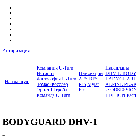
Авторизация
Компания U-Turn
Парапланы
История
Инновации
DHV 1: BO
Философия U-Turn
AFS
BFS
LADYGUAR
На главную
Томас Фосслер
RIS
Mylar
ALPINE PEA
Эрнст Штробл
Fix
2: OBSESSION
Команда U-Turn
EDITION
Рас
BODYGUARD DHV-1