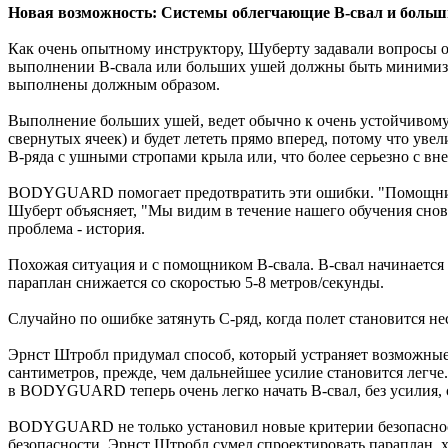
Новая возможность: Системы облегчающие B-свал и больш
Как очень опытному инструктору, Шуберту задавали вопросы о
выполнении B-свала или больших ушей должны быть минимизир
выполнены должным образом.
Выполнение больших ушей, ведет обычно к очень устойчивому 
свернутых ячеек) и будет лететь прямо вперед, потому что ув
B-ряда с ушными стропами крыла или, что более серьезно с в
BODYGUARD помогает предотвратить эти ошибки. "Помощник 
Шуберт объясняет, "Мы видим в течение нашего обучения снов
проблема - история.
Похожая ситуация и с помощником B-свала. B-свал начинается п
параплан снижается со скоростью 5-8 метров/секунды.
Случайно по ошибке затянуть C-ряд, когда полет становится не
Эрнст Штробл придумал способ, который устраняет возможные
сантиметров, прежде, чем дальнейшее усилие становится легче.
в BODYGUARD теперь очень легко начать B-свал, без усилия, с
BODYGUARD не только установил новые критерии безопасности
безопасности, Эрнст Штробл сумел спроектировать параплан,