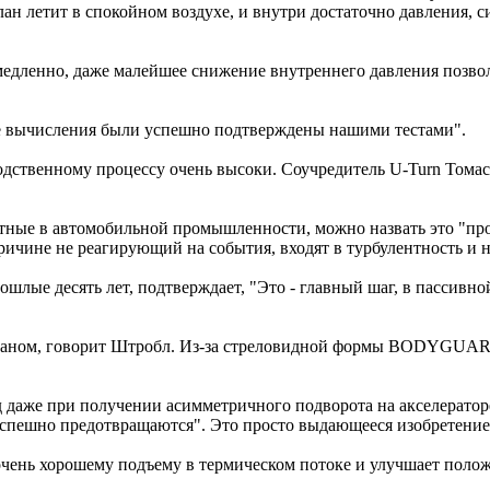
н летит в спокойном воздухе, и внутри достаточно давления, с
медленно, даже малейшее снижение внутреннего давления позвол
 вычисления были успешно подтверждены нашими тестами".
одственному процессу очень высоки. Соучредитель U-Turn Тома
тные в автомобильной промышленности, можно назвать это "про
причине не реагирующий на события, входят в турбулентность и 
шлые десять лет, подтверждает, "Это - главный шаг, в пассивно
ном, говорит Штробл. Из-за стреловидной формы BODYGUARD 
же при получении асимметричного подворота на акселераторе,
успешно предотвращаются". Это просто выдающееся изобретение
чень хорошему подъему в термическом потоке и улучшает полож