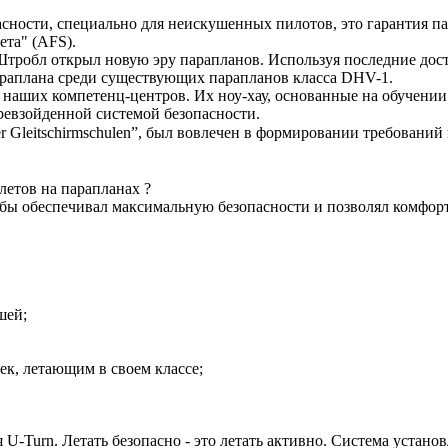
асности, специально для неискушенных пилотов, это гарантия
та" (AFS).
тробл открыл новую эру парапланов. Используя последние дос
аплана среди существующих парапланов класса DHV-1.
аших компетенц-центров. Их ноу-хау, основанные на обучении 
ревзойденной системой безопасности.
leitschirmschulen”, был вовлечен в формировании требований 
летов на парапланах ?
бы обеспечивал максимальную безопасности и позволял комфорт
шей;
, летающим в своем классе;
-Turn. Летать безопасно - это летать активно. Система устан